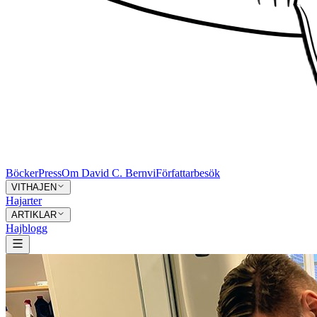
Böcker
Press
Om David C. Bernvi
Författarbesök
VITHAJEN
Hajarter
ARTIKLAR
Hajblogg