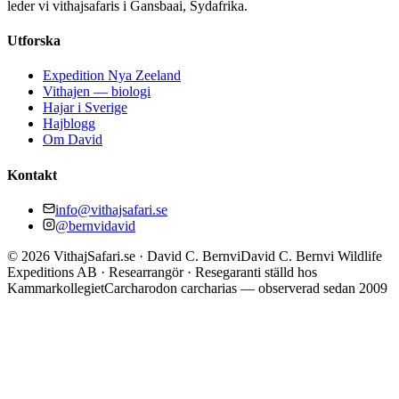
leder vi vithajsafaris i Gansbaai, Sydafrika.
Utforska
Expedition Nya Zeeland
Vithajen — biologi
Hajar i Sverige
Hajblogg
Om David
Kontakt
info@vithajsafari.se
@bernvidavid
©
2026
VithajSafari.se · David C. Bernvi
David C. Bernvi Wildlife
Expeditions AB · Researrangör · Resegaranti ställd hos
Kammarkollegiet
Carcharodon carcharias — observerad sedan 2009