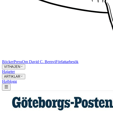
Böcker
Press
Om David C. Bernvi
Författarbesök
VITHAJEN
Hajarter
ARTIKLAR
Hajblogg