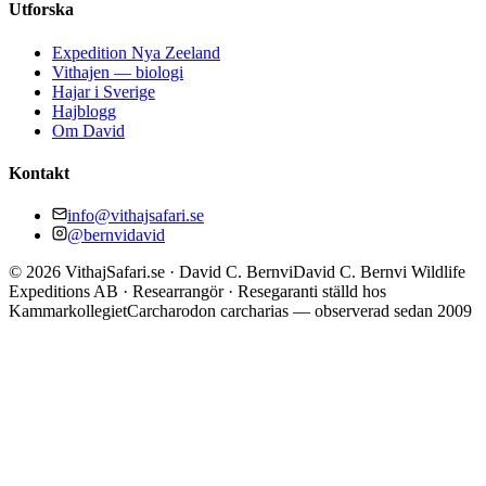
Utforska
Expedition Nya Zeeland
Vithajen — biologi
Hajar i Sverige
Hajblogg
Om David
Kontakt
info@vithajsafari.se
@bernvidavid
©
2026
VithajSafari.se · David C. Bernvi
David C. Bernvi Wildlife
Expeditions AB · Researrangör · Resegaranti ställd hos
Kammarkollegiet
Carcharodon carcharias — observerad sedan 2009