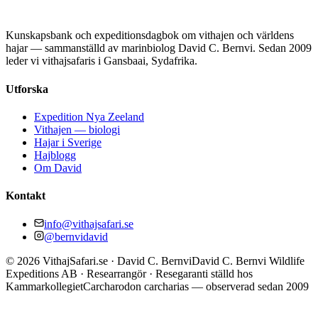
Kunskapsbank och expeditionsdagbok om vithajen och världens
hajar — sammanställd av marinbiolog David C. Bernvi. Sedan 2009
leder vi vithajsafaris i Gansbaai, Sydafrika.
Utforska
Expedition Nya Zeeland
Vithajen — biologi
Hajar i Sverige
Hajblogg
Om David
Kontakt
info@vithajsafari.se
@bernvidavid
©
2026
VithajSafari.se · David C. Bernvi
David C. Bernvi Wildlife
Expeditions AB · Researrangör · Resegaranti ställd hos
Kammarkollegiet
Carcharodon carcharias — observerad sedan 2009