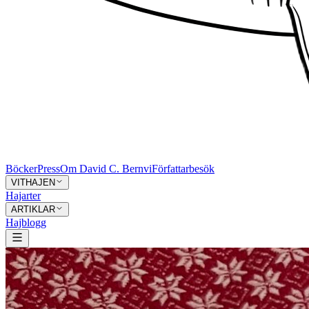
Böcker
Press
Om David C. Bernvi
Författarbesök
VITHAJEN
Hajarter
ARTIKLAR
Hajblogg