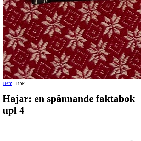
Hem
Bok
Hajar: en spännande faktabok
upl 4