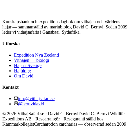
Kunskapsbank och expeditionsdagbok om vithajen och världens
hajar — sammanställd av marinbiolog David C. Bernvi. Sedan 2009
leder vi vithajsafaris i Gansbaai, Sydafrika.
Utforska
Expedition Nya Zeeland
Vithajen — biologi
Hajar i Sverige
Hajblogg
Om David
Kontakt
info@vithajsafari.se
@bernvidavid
©
2026
VithajSafari.se · David C. Bernvi
David C. Bernvi Wildlife
Expeditions AB · Researrangör · Resegaranti ställd hos
Kammarkollegiet
Carcharodon carcharias — observerad sedan 2009