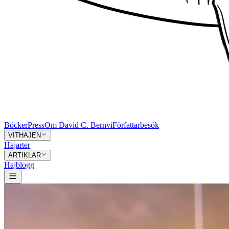
Böcker
Press
Om David C. Bernvi
Författarbesök
VITHAJEN
Hajarter
ARTIKLAR
Hajblogg