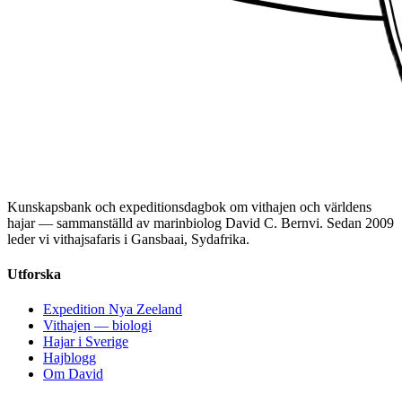
Kunskapsbank och expeditionsdagbok om vithajen och världens
hajar — sammanställd av marinbiolog David C. Bernvi. Sedan 2009
leder vi vithajsafaris i Gansbaai, Sydafrika.
Utforska
Expedition Nya Zeeland
Vithajen — biologi
Hajar i Sverige
Hajblogg
Om David