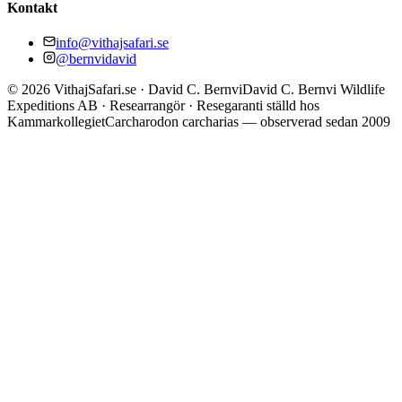
Kontakt
info@vithajsafari.se
@bernvidavid
©
2026
VithajSafari.se · David C. Bernvi
David C. Bernvi Wildlife
Expeditions AB · Researrangör · Resegaranti ställd hos
Kammarkollegiet
Carcharodon carcharias — observerad sedan 2009