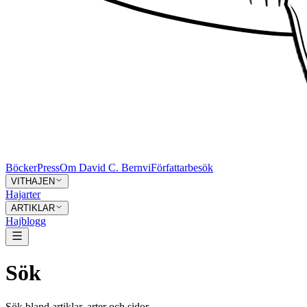
Böcker
Press
Om David C. Bernvi
Författarbesök
VITHAJEN
Hajarter
ARTIKLAR
Hajblogg
Sök
Sök bland artiklar, arter och sidor.