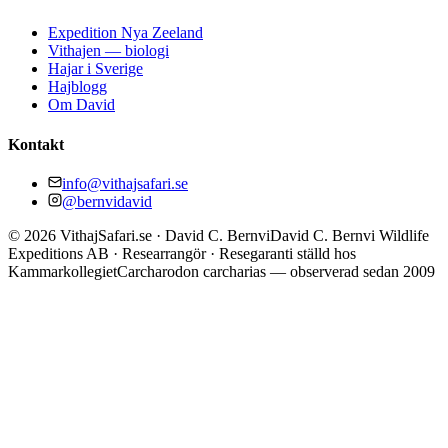
Expedition Nya Zeeland
Vithajen — biologi
Hajar i Sverige
Hajblogg
Om David
Kontakt
info@vithajsafari.se
@bernvidavid
©
2026
VithajSafari.se · David C. Bernvi
David C. Bernvi Wildlife
Expeditions AB · Researrangör · Resegaranti ställd hos
Kammarkollegiet
Carcharodon carcharias — observerad sedan 2009