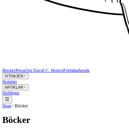
Böcker
Press
Om David C. Bernvi
Författarbesök
VITHAJEN
Hajarter
ARTIKLAR
Hajblogg
Hem
Böcker
Böcker