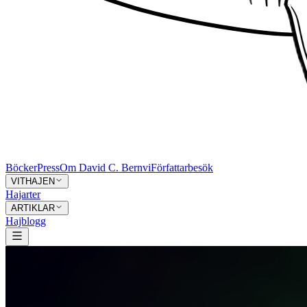
Böcker
Press
Om David C. Bernvi
Författarbesök
VITHAJEN
Hajarter
ARTIKLAR
Hajblogg