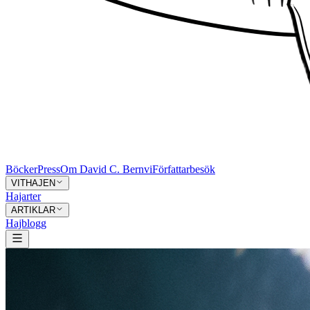
Böcker
Press
Om David C. Bernvi
Författarbesök
VITHAJEN
Hajarter
ARTIKLAR
Hajblogg