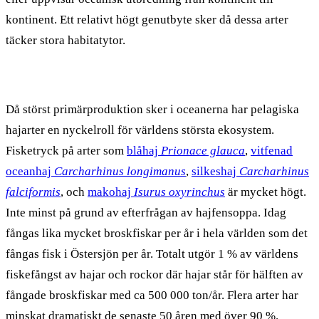
kontinent. Ett relativt högt genutbyte sker då dessa arter
täcker stora habitatytor.
Då störst primärproduktion sker i oceanerna har pelagiska
hajarter en nyckelroll för världens största ekosystem.
Fisketryck på arter som
blåhaj
Prionace glauca
,
vitfenad
oceanhaj
Carcharhinus longimanus
,
silkeshaj
Carcharhinus
falciformis
, och
makohaj
Isurus oxyrinchus
är mycket högt.
Inte minst på grund av efterfrågan av hajfensoppa. Idag
fångas lika mycket broskfiskar per år i hela världen som det
fångas fisk i Östersjön per år. Totalt utgör 1 % av världens
fiskefångst av hajar och rockor där hajar står för hälften av
fångade broskfiskar med ca 500 000 ton/år. Flera arter har
minskat dramatiskt de senaste 50 åren med över 90 %.