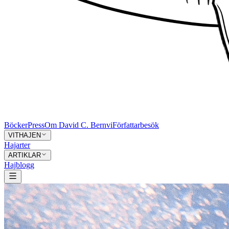
Böcker
Press
Om David C. Bernvi
Författarbesök
VITHAJEN
Hajarter
ARTIKLAR
Hajblogg