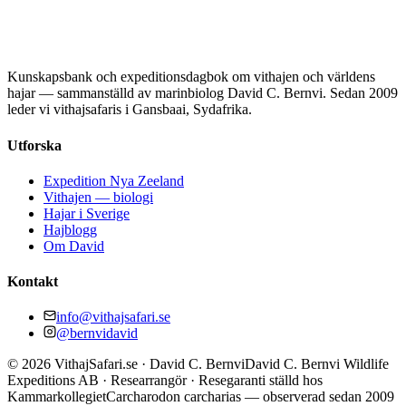
Kunskapsbank och expeditionsdagbok om vithajen och världens
hajar — sammanställd av marinbiolog David C. Bernvi. Sedan 2009
leder vi vithajsafaris i Gansbaai, Sydafrika.
Utforska
Expedition Nya Zeeland
Vithajen — biologi
Hajar i Sverige
Hajblogg
Om David
Kontakt
info@vithajsafari.se
@bernvidavid
©
2026
VithajSafari.se · David C. Bernvi
David C. Bernvi Wildlife
Expeditions AB · Researrangör · Resegaranti ställd hos
Kammarkollegiet
Carcharodon carcharias — observerad sedan 2009