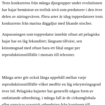
Trots konkurrens från många djurgrupper under evolutionen
har hajar bemästrat en trofisk nivå som predatorer i den övre
delen av näringsväven. Flera arter är idag toppredatorer trots
konkurrens från marina däggdjur med likande nischer.
Anpassningen som toppredator innebär oftast att pelagiska
hajar har en låg fekunditet; långsam tillväxt, sen
könsmognad med oftast bara ett fåtal ungar per
reproduktionstillfälle i motsats till teleoster.
Många arter gör också långa uppehåll mellan varje
reproduktionstillfälle vilket medför en låg rekryteringsgrad
över tid. Pelagiska hajarter har generellt någon form av
omfattande utbredning, i många fall är de cirkumglobala
eller uppvisar oceanisk utbredning från kontinent till