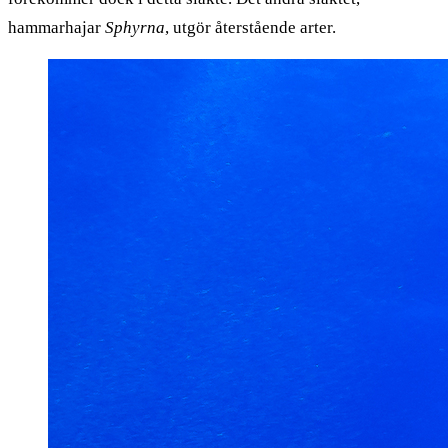
hammarhajar
Sphyrna
, utgör återstående arter.