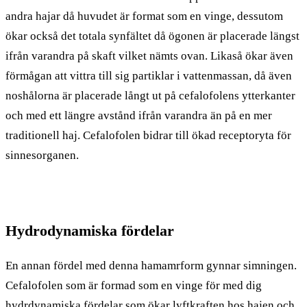
andra hajar då huvudet är format som en vinge, dessutom
ökar också det totala synfältet då ögonen är placerade längst
ifrån varandra på skaft vilket nämts ovan. Likaså ökar även
förmågan att vittra till sig partiklar i vattenmassan, då även
noshålorna är placerade långt ut på cefalofolens ytterkanter
och med ett längre avstånd ifrån varandra än på en mer
traditionell haj. Cefalofolen bidrar till ökad receptoryta för
sinnesorganen.
Hydrodynamiska fördelar
En annan fördel med denna hamamrform gynnar simningen.
Cefalofolen som är formad som en vinge för med dig
hydrdynamiska fördelar som ökar lyftkraften hos hajen och