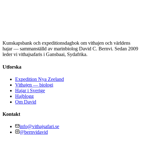
Kunskapsbank och expeditionsdagbok om vithajen och världens
hajar — sammanställd av marinbiolog David C. Bernvi. Sedan 2009
leder vi vithajsafaris i Gansbaai, Sydafrika.
Utforska
Expedition Nya Zeeland
Vithajen — biologi
Hajar i Sverige
Hajblogg
Om David
Kontakt
info@vithajsafari.se
@bernvidavid