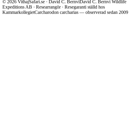
©
2026
VithajSafari.se · David C. Bernvi
David C. Bernvi Wildlife
Expeditions AB · Researrangör · Resegaranti ställd hos
Kammarkollegiet
Carcharodon carcharias — observerad sedan 2009