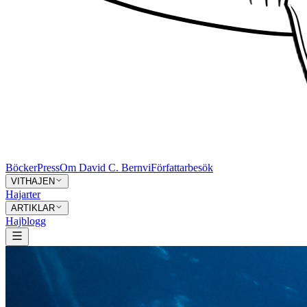
Böcker
Press
Om David C. Bernvi
Författarbesök
VITHAJEN
Hajarter
ARTIKLAR
Hajblogg