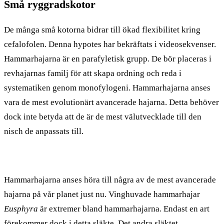
Små ryggradskotor
De många små kotorna bidrar till ökad flexibilitet kring
cefalofolen. Denna hypotes har bekräftats i videosekvenser.
Hammarhajarna är en parafyletisk grupp. De bör placeras i
revhajarnas familj för att skapa ordning och reda i
systematiken genom monofylogeni. Hammarhajarna anses
vara de mest evolutionärt avancerade hajarna. Detta behöver
dock inte betyda att de är de mest välutvecklade till den
nisch de anpassats till.
Hammarhajarna anses höra till några av de mest avancerade
hajarna på vår planet just nu. Vinghuvade hammarhajar
Eusphyra
är extremer bland hammarhajarna. Endast en art
förekommer dock i detta släkte. Det andra släktet,