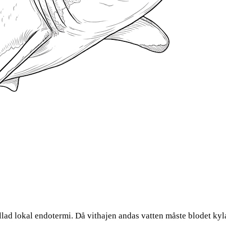
llad lokal endotermi. Då vithajen andas vatten måste blodet kyl