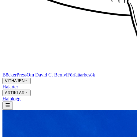
Böcker
Press
Om David C. Bernvi
Författarbesök
VITHAJEN
Hajarter
ARTIKLAR
Hajblogg