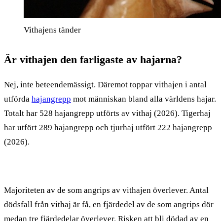
Vithajens tänder
Är vithajen den farligaste av hajarna?
Nej, inte beteendemässigt. Däremot toppar vithajen i antal
utförda
hajangrepp
mot människan bland alla världens hajar.
Totalt har 528 hajangrepp utförts av vithaj (2026). Tigerhaj
har utfört 289 hajangrepp och tjurhaj utfört 222 hajangrepp
(2026).
Majoriteten av de som angrips av vithajen överlever. Antal
dödsfall från vithaj är få, en fjärdedel av de som angrips dör
medan tre fjärdedelar överlever. Risken att bli dödad av en