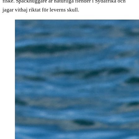
fiske. Späckhuggare är naturliga fiender i Sydafrika och
jagar vithaj riktat för leverns skull.