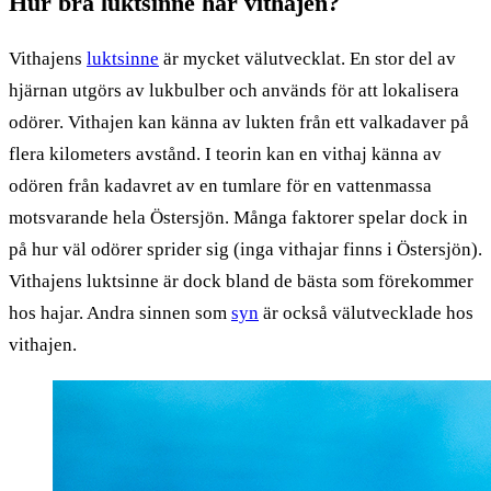
Hur bra luktsinne har vithajen?
Vithajens
luktsinne
är mycket välutvecklat. En stor del av
hjärnan utgörs av lukbulber och används för att lokalisera
odörer. Vithajen kan känna av lukten från ett valkadaver på
flera kilometers avstånd. I teorin kan en vithaj känna av
odören från kadavret av en tumlare för en vattenmassa
motsvarande hela Östersjön. Många faktorer spelar dock in
på hur väl odörer sprider sig (inga vithajar finns i Östersjön).
Vithajens luktsinne är dock bland de bästa som förekommer
hos hajar. Andra sinnen som
syn
är också välutvecklade hos
vithajen.