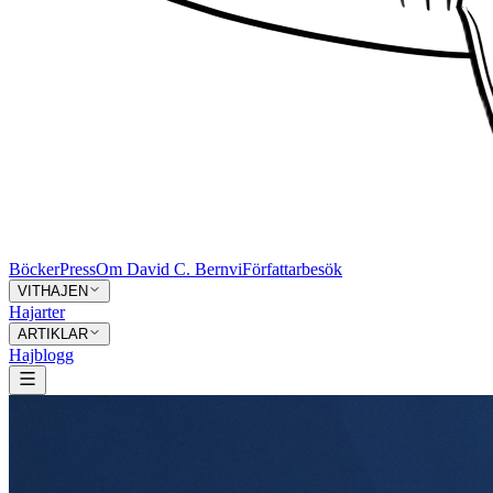
Böcker
Press
Om David C. Bernvi
Författarbesök
VITHAJEN
Hajarter
ARTIKLAR
Hajblogg