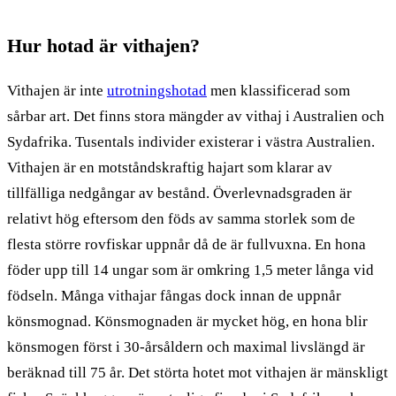
Hur hotad är vithajen?
Vithajen är inte
utrotningshotad
men klassificerad som
sårbar art. Det finns stora mängder av vithaj i Australien och
Sydafrika. Tusentals individer existerar i västra Australien.
Vithajen är en motståndskraftig hajart som klarar av
tillfälliga nedgångar av bestånd. Överlevnadsgraden är
relativt hög eftersom den föds av samma storlek som de
flesta större rovfiskar uppnår då de är fullvuxna. En hona
föder upp till 14 ungar som är omkring 1,5 meter långa vid
födseln. Många vithajar fångas dock innan de uppnår
könsmognad. Könsmognaden är mycket hög, en hona blir
könsmogen först i 30-årsåldern och maximal livslängd är
beräknad till 75 år. Det störta hotet mot vithajen är mänskligt