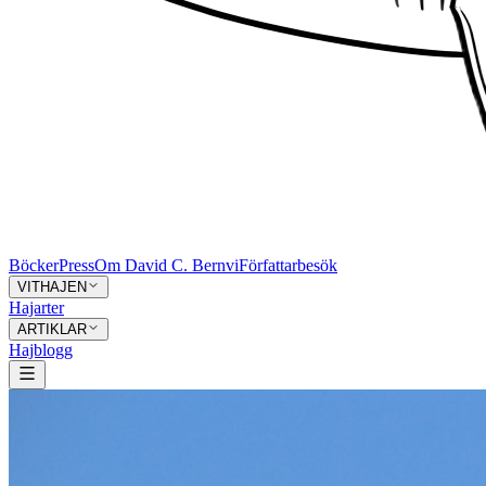
Böcker
Press
Om David C. Bernvi
Författarbesök
VITHAJEN
Hajarter
ARTIKLAR
Hajblogg