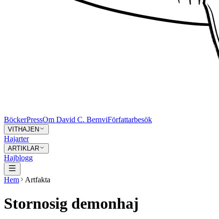
Böcker
Press
Om David C. Bernvi
Författarbesök
VITHAJEN
Hajarter
ARTIKLAR
Hajblogg
Hem
Artfakta
Stornosig demonhaj