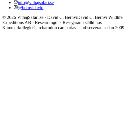
info@vithajsafari.se
@bernvidavid
©
2026
VithajSafari.se · David C. Bernvi
David C. Bernvi Wildlife
Expeditions AB · Researrangör · Resegaranti ställd hos
Kammarkollegiet
Carcharodon carcharias — observerad sedan 2009