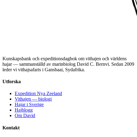
Kunskapsbank och expeditionsdagbok om vithajen och världens
hajar — sammanställd av marinbiolog David C. Bernvi. Sedan 2009
leder vi vithajsafaris i Gansbaai, Sydafrika.
Utforska
Expedition Nya Zeeland
Vithajen — biologi
Hajar i Sverige
Hajblogg
Om David
Kontakt