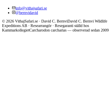
info@vithajsafari.se
@bernvidavid
©
2026
VithajSafari.se · David C. Bernvi
David C. Bernvi Wildlife
Expeditions AB · Researrangör · Resegaranti ställd hos
Kammarkollegiet
Carcharodon carcharias — observerad sedan 2009