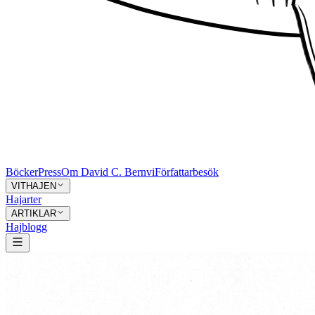
Böcker
Press
Om David C. Bernvi
Författarbesök
VITHAJEN
Hajarter
ARTIKLAR
Hajblogg