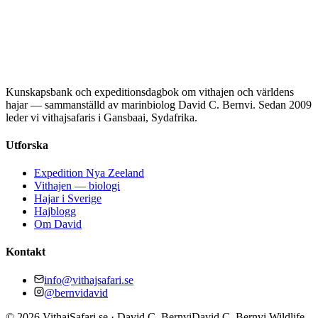
Kunskapsbank och expeditionsdagbok om vithajen och världens
hajar — sammanställd av marinbiolog David C. Bernvi. Sedan 2009
leder vi vithajsafaris i Gansbaai, Sydafrika.
Utforska
Expedition Nya Zeeland
Vithajen — biologi
Hajar i Sverige
Hajblogg
Om David
Kontakt
info@vithajsafari.se
@bernvidavid
©
2026
VithajSafari.se · David C. Bernvi
David C. Bernvi Wildlife