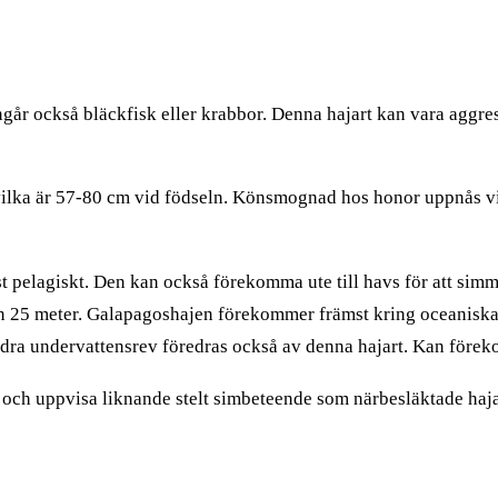
ngår också bläckfisk eller krabbor. Denna hajart kan vara aggr
vilka är 57-80 cm vid födseln. Könsmognad hos honor uppnås v
 pelagiskt. Den kan också förekomma ute till havs för att simm
n 25 meter. Galapagoshajen förekommer främst kring oceaniska öar
andra undervattensrev föredras också av denna hajart. Kan före
och uppvisa liknande stelt simbeteende som närbesläktade haja