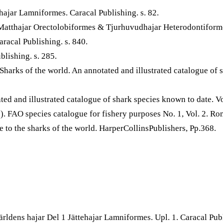
ehajar Lamniformes. Caracal Publishing. s. 82.
Matthajar Orectolobiformes & Tjurhuvudhajar Heterodontiformes
racal Publishing. s. 840.
blishing. s. 285.
harks of the world. An annotated and illustrated catalogue of 
ted and illustrated catalogue of shark species known to date. 
 FAO species catalogue for fishery purposes No. 1, Vol. 2. Ro
to the sharks of the world. HarperCollinsPublishers, Pp.368.
ärldens hajar Del 1 Jättehajar Lamniformes. Upl. 1. Caracal P