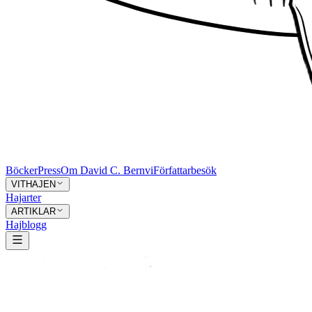
Böcker
Press
Om David C. Bernvi
Författarbesök
VITHAJEN
Hajarter
ARTIKLAR
Hajblogg