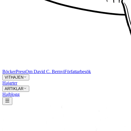
Böcker
Press
Om David C. Bernvi
Författarbesök
VITHAJEN
Hajarter
ARTIKLAR
Hajblogg