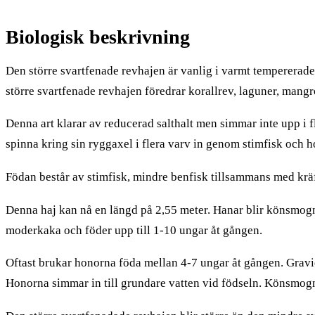
Biologisk beskrivning
Den större svartfenade revhajen är vanlig i varmt tempererade o
större svartfenade revhajen föredrar korallrev, laguner, mang
Denna art klarar av reducerad salthalt men simmar inte upp i 
spinna kring sin ryggaxel i flera varv in genom stimfisk och h
Födan består av stimfisk, mindre benfisk tillsammans med kräf
Denna haj kan nå en längd på 2,55 meter. Hanar blir könsmog
moderkaka och föder upp till 1-10 ungar åt gången.
Oftast brukar honorna föda mellan 4-7 ungar åt gången. Gravi
Honorna simmar in till grundare vatten vid födseln. Könsmognad