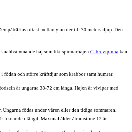
en påträffas oftast mellan ytan ner till 30 meters djup. Den
tiv snabbsimmande haj som likt spinnarhajen
C. brevipinna
kan
 i födan och större kräftdjur som krabbor samt humrar.
födseln är ungarna 38-72 cm långa. Hajen är vivipar med
r. Ungarna födas under våren eller den tidiga sommaren.
år liknande i längd. Maximal ålder åtminstone 12 år.