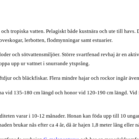
ch tropiska vatten. Pelagiskt både kustnära och ute till havs. D
roveskogar, lerbotten, flodmynningar samt estuarier.
floder och sötvattensmiljöer. Större svartfenad revhaj är en ak
oppa upp ur vattnet i snurrande ytsprång.
tdjur och bläckfiskar. Flera mindre hajar och rockor ingår även
na vid 135-180 cm längd och honor vid 120-190 cm längd. Vid 
diteten varar i 10-12 månader. Honan kan föda upp till 10 unga
en brukar nås efter ca 4 år, då är hajen 1,8 meter lång eller n