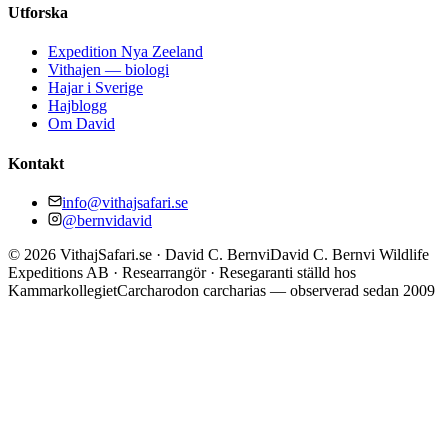
Utforska
Expedition Nya Zeeland
Vithajen — biologi
Hajar i Sverige
Hajblogg
Om David
Kontakt
info@vithajsafari.se
@bernvidavid
©
2026
VithajSafari.se · David C. Bernvi
David C. Bernvi Wildlife
Expeditions AB · Researrangör · Resegaranti ställd hos
Kammarkollegiet
Carcharodon carcharias — observerad sedan 2009