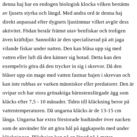
denna haj har en endogen biologisk klocka vilken bestäms
av ljusets styrka och längd. Med andra ord är denna haj
direkt anpassad efter dygnets ljustimmar vilket avgör dess
aktivitet. Födan består främst utav benfiskar och troligen
även kräftdjur. Sannolikt är den specialiserad på att jaga
vilande fiskar under natten. Den kan blåsa upp sig med
vatten eller luft då den känner sig hotad. Detta kan den
exempelvis göra då den trycker in sig i skrevor. Då den
blåser upp sin mage med vatten fastnar hajen i skrevan och
kan inte rubbas av varken människor eller predatorer. Den är
ovipar och har stora grönaktiga bärnstensfärgade ägg som
kläcks efter 7,5 - 10 månader. Tiden till kläckning beror på
vattentemperaturen. Då ungarna kläcks är de 13-15 cm
långa. Ungarna har extra förstorade hudtänder över nacken
som de använder för att göra hål på äggkapseln med under