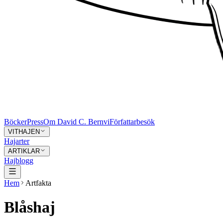
Böcker
Press
Om David C. Bernvi
Författarbesök
VITHAJEN
Hajarter
ARTIKLAR
Hajblogg
Hem
Artfakta
Blåshaj