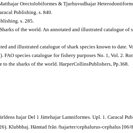
Matthajar Orectolobiformes & Tjurhuvudhajar Heterodontiformes
racal Publishing. s. 840.
blishing. s. 285.
harks of the world. An annotated and illustrated catalogue of 
ted and illustrated catalogue of shark species known to date. 
 FAO species catalogue for fishery purposes No. 1, Vol. 2. Ro
to the sharks of the world. HarperCollinsPublishers, Pp.368.
ärldens hajar Del 1 Jättehajar Lamniformes. Upl. 1. Caracal P
26). Klubbhaj. Hämtad från /hajarter/cephalurus-cephalus [06/