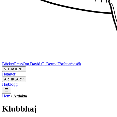
Böcker
Press
Om David C. Bernvi
Författarbesök
VITHAJEN
Hajarter
ARTIKLAR
Hajblogg
Hem
Artfakta
Klubbhaj