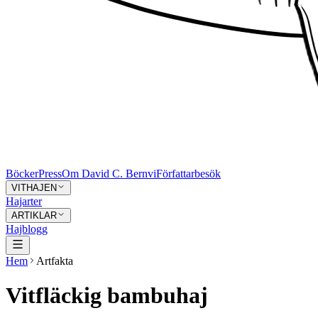
Böcker
Press
Om David C. Bernvi
Författarbesök
VITHAJEN
Hajarter
ARTIKLAR
Hajblogg
Hem
Artfakta
Vitfläckig bambuhaj