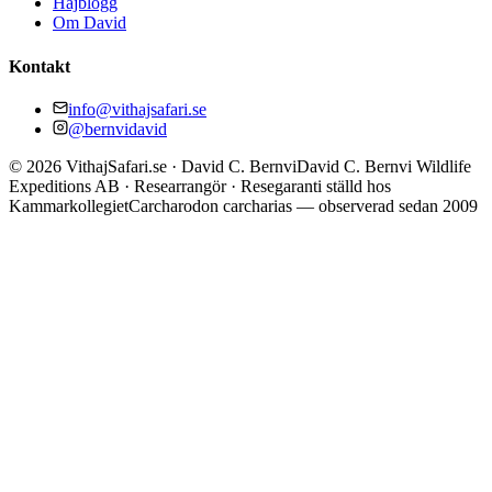
Hajblogg
Om David
Kontakt
info@vithajsafari.se
@bernvidavid
©
2026
VithajSafari.se · David C. Bernvi
David C. Bernvi Wildlife
Expeditions AB · Researrangör · Resegaranti ställd hos
Kammarkollegiet
Carcharodon carcharias — observerad sedan 2009