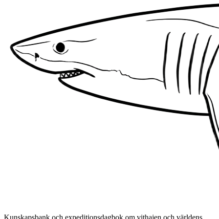
Kunskapsbank och expeditionsdagbok om vithajen och världens