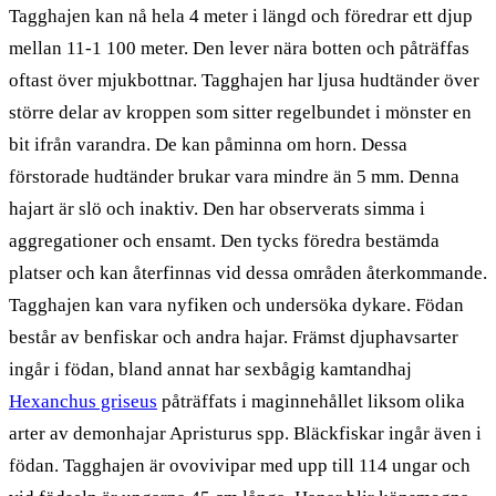
Tagghajen kan nå hela 4 meter i längd och föredrar ett djup
mellan 11-1 100 meter. Den lever nära botten och påträffas
oftast över mjukbottnar. Tagghajen har ljusa hudtänder över
större delar av kroppen som sitter regelbundet i mönster en
bit ifrån varandra. De kan påminna om horn. Dessa
förstorade hudtänder brukar vara mindre än 5 mm. Denna
hajart är slö och inaktiv. Den har observerats simma i
aggregationer och ensamt. Den tycks föredra bestämda
platser och kan återfinnas vid dessa områden återkommande.
Tagghajen kan vara nyfiken och undersöka dykare. Födan
består av benfiskar och andra hajar. Främst djuphavsarter
ingår i födan, bland annat har sexbågig kamtandhaj
Hexanchus griseus
påträffats i maginnehållet liksom olika
arter av demonhajar Apristurus spp. Bläckfiskar ingår även i
födan. Tagghajen är ovovivipar med upp till 114 ungar och