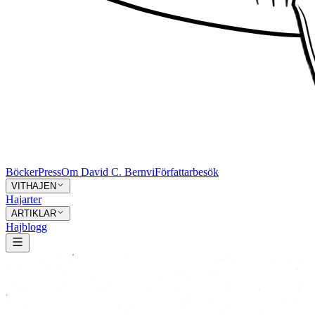
Böcker
Press
Om David C. Bernvi
Författarbesök
VITHAJEN
Hajarter
ARTIKLAR
Hajblogg