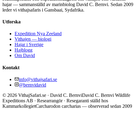
hajar — sammanställd av marinbiolog David C. Bernvi. Sedan 2009
leder vi vithajsafaris i Gansbaai, Sydafrika.
Utforska
Expedition Nya Zeeland
Vithajen — biologi
Hajar i Sverige
Hajblogg
Om David
Kontakt
info@vithajsafari.se
@bernvidavid
©
2026
VithajSafari.se · David C. Bernvi
David C. Bernvi Wildlife
Expeditions AB · Researrangör · Resegaranti ställd hos
Kammarkollegiet
Carcharodon carcharias — observerad sedan 2009