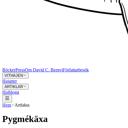
Böcker
Press
Om David C. Bernvi
Författarbesök
VITHAJEN
Hajarter
ARTIKLAR
Hajblogg
Hem
Artfakta
Pygmékäxa