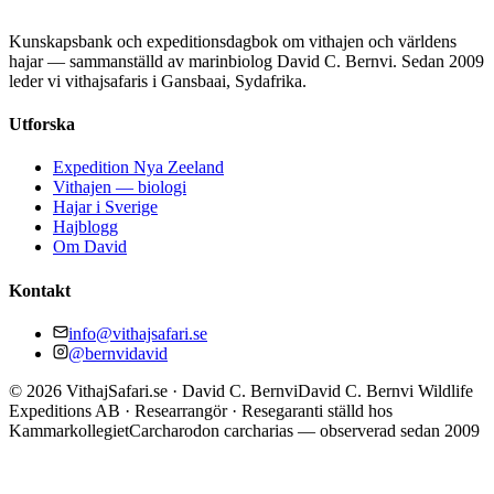
Kunskapsbank och expeditionsdagbok om vithajen och världens
hajar — sammanställd av marinbiolog David C. Bernvi. Sedan 2009
leder vi vithajsafaris i Gansbaai, Sydafrika.
Utforska
Expedition Nya Zeeland
Vithajen — biologi
Hajar i Sverige
Hajblogg
Om David
Kontakt
info@vithajsafari.se
@bernvidavid
©
2026
VithajSafari.se · David C. Bernvi
David C. Bernvi Wildlife
Expeditions AB · Researrangör · Resegaranti ställd hos
Kammarkollegiet
Carcharodon carcharias — observerad sedan 2009