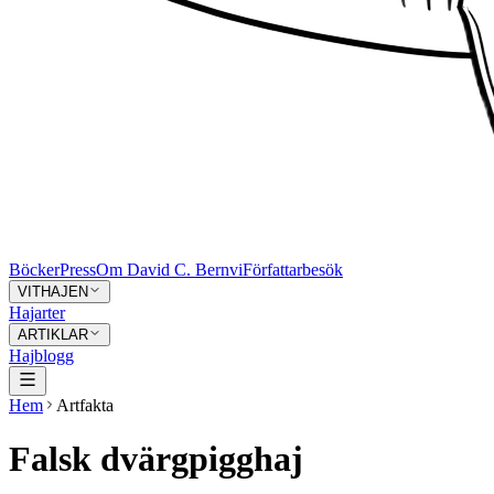
Böcker
Press
Om David C. Bernvi
Författarbesök
VITHAJEN
Hajarter
ARTIKLAR
Hajblogg
Hem
Artfakta
Falsk dvärgpigghaj