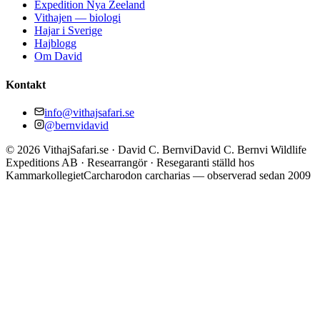
Expedition Nya Zeeland
Vithajen — biologi
Hajar i Sverige
Hajblogg
Om David
Kontakt
info@vithajsafari.se
@bernvidavid
©
2026
VithajSafari.se · David C. Bernvi
David C. Bernvi Wildlife
Expeditions AB · Researrangör · Resegaranti ställd hos
Kammarkollegiet
Carcharodon carcharias — observerad sedan 2009