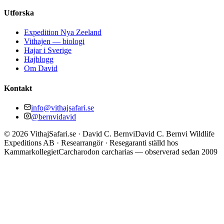
Utforska
Expedition Nya Zeeland
Vithajen — biologi
Hajar i Sverige
Hajblogg
Om David
Kontakt
info@vithajsafari.se
@bernvidavid
©
2026
VithajSafari.se · David C. Bernvi
David C. Bernvi Wildlife
Expeditions AB · Researrangör · Resegaranti ställd hos
Kammarkollegiet
Carcharodon carcharias — observerad sedan 2009