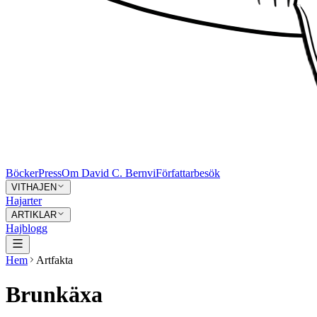
Böcker
Press
Om David C. Bernvi
Författarbesök
VITHAJEN
Hajarter
ARTIKLAR
Hajblogg
Hem
Artfakta
Brunkäxa