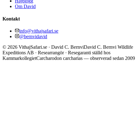
Hajblogg
Om David
Kontakt
info@vithajsafari.se
@bernvidavid
©
2026
VithajSafari.se · David C. Bernvi
David C. Bernvi Wildlife
Expeditions AB · Researrangör · Resegaranti ställd hos
Kammarkollegiet
Carcharodon carcharias — observerad sedan 2009