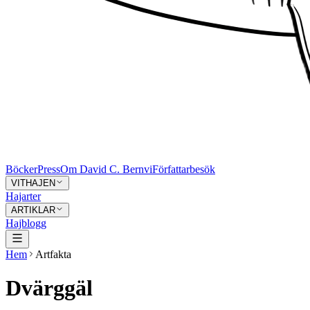
Böcker
Press
Om David C. Bernvi
Författarbesök
VITHAJEN
Hajarter
ARTIKLAR
Hajblogg
Hem
Artfakta
Dvärggäl