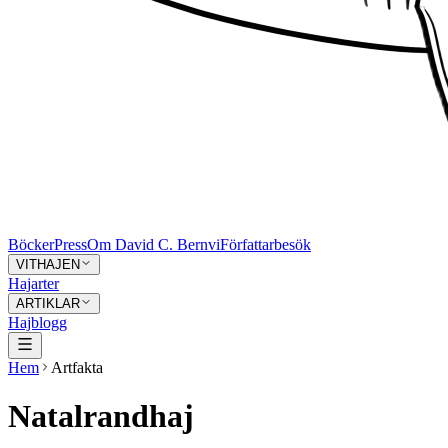
Böcker
Press
Om David C. Bernvi
Författarbesök
VITHAJEN
Hajarter
ARTIKLAR
Hajblogg
Hem
Artfakta
Natalrandhaj