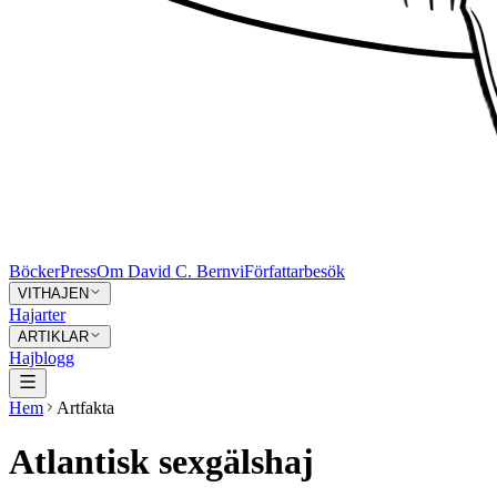
Böcker
Press
Om David C. Bernvi
Författarbesök
VITHAJEN
Hajarter
ARTIKLAR
Hajblogg
Hem
Artfakta
Atlantisk sexgälshaj