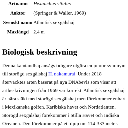
Artnamn
Hexanchus vitulus
Auktor
(Springer & Waller, 1969)
Svenskt namn
Atlantisk sexgälshaj
Maxlängd
2,4 m
Biologisk beskrivning
Denna kamtandhaj ansågs tidigare utgöra en junior synonym
till storögd sexgälshaj
H. nakamurai
. Under 2018
återväcktes arten baserat på nya DNAbevis som visar att
artbeskrivningen från 1969 var korrekt. Atlantisk sexgälshaj
är nära släkt med storögd sexgälshaj men förekommer enbart
i Mexikanska golfen, Karibiska havet och Nordatlanten.
Storögd sexgälshaj förekommer i Stilla Havet och Indiska
Oceanen. Den förekommer på ett djup om 114-333 meter.