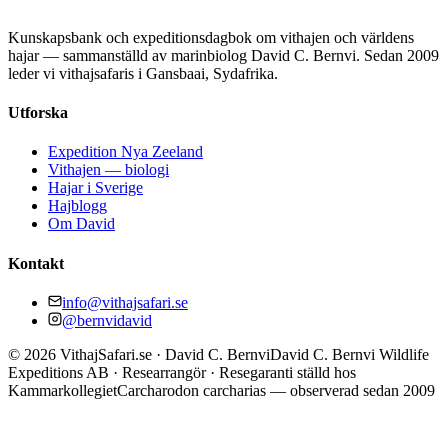
Kunskapsbank och expeditionsdagbok om vithajen och världens
hajar — sammanställd av marinbiolog David C. Bernvi. Sedan 2009
leder vi vithajsafaris i Gansbaai, Sydafrika.
Utforska
Expedition Nya Zeeland
Vithajen — biologi
Hajar i Sverige
Hajblogg
Om David
Kontakt
info@vithajsafari.se
@bernvidavid
©
2026
VithajSafari.se · David C. Bernvi
David C. Bernvi Wildlife
Expeditions AB · Researrangör · Resegaranti ställd hos
Kammarkollegiet
Carcharodon carcharias — observerad sedan 2009