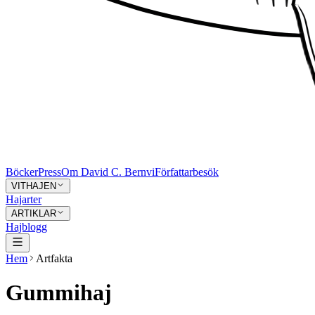
Böcker
Press
Om David C. Bernvi
Författarbesök
VITHAJEN
Hajarter
ARTIKLAR
Hajblogg
Hem
Artfakta
Gummihaj