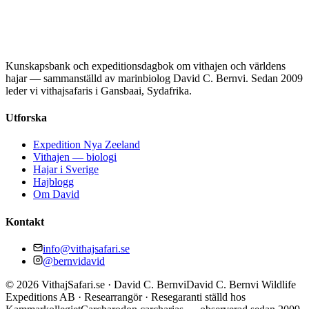
Kunskapsbank och expeditionsdagbok om vithajen och världens
hajar — sammanställd av marinbiolog David C. Bernvi. Sedan 2009
leder vi vithajsafaris i Gansbaai, Sydafrika.
Utforska
Expedition Nya Zeeland
Vithajen — biologi
Hajar i Sverige
Hajblogg
Om David
Kontakt
info@vithajsafari.se
@bernvidavid
©
2026
VithajSafari.se · David C. Bernvi
David C. Bernvi Wildlife
Expeditions AB · Researrangör · Resegaranti ställd hos