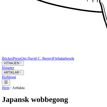
Böcker
Press
Om David C. Bernvi
Författarbesök
VITHAJEN
Hajarter
ARTIKLAR
Hajblogg
Hem
Artfakta
Japansk wobbegong