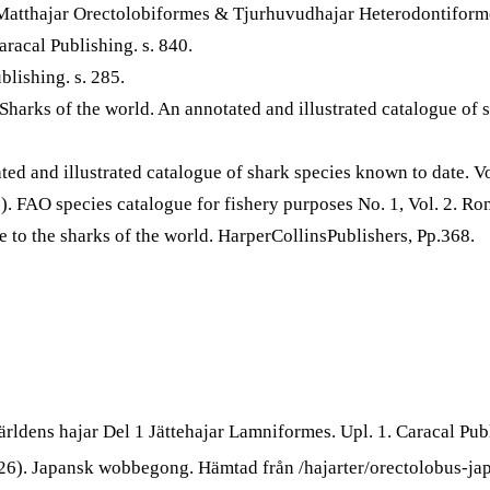
Matthajar Orectolobiformes & Tjurhuvudhajar Heterodontiformes
racal Publishing. s. 840.
blishing. s. 285.
harks of the world. An annotated and illustrated catalogue of 
ted and illustrated catalogue of shark species known to date. 
 FAO species catalogue for fishery purposes No. 1, Vol. 2. Ro
to the sharks of the world. HarperCollinsPublishers, Pp.368.
ärldens hajar Del 1 Jättehajar Lamniformes. Upl. 1. Caracal P
26). Japansk wobbegong. Hämtad från /hajarter/orectolobus-ja