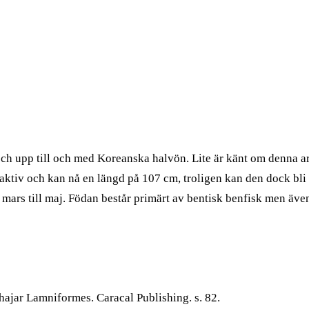
p till och med Koreanska halvön. Lite är känt om denna art. D
aktiv och kan nå en längd på 107 cm, troligen kan den dock bl
an mars till maj. Födan består primärt av bentisk benfisk men äv
ehajar Lamniformes. Caracal Publishing. s. 82.