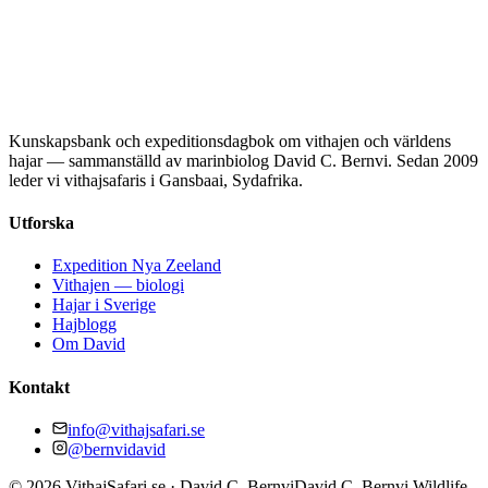
Kunskapsbank och expeditionsdagbok om vithajen och världens
hajar — sammanställd av marinbiolog David C. Bernvi. Sedan 2009
leder vi vithajsafaris i Gansbaai, Sydafrika.
Utforska
Expedition Nya Zeeland
Vithajen — biologi
Hajar i Sverige
Hajblogg
Om David
Kontakt
info@vithajsafari.se
@bernvidavid
©
2026
VithajSafari.se · David C. Bernvi
David C. Bernvi Wildlife