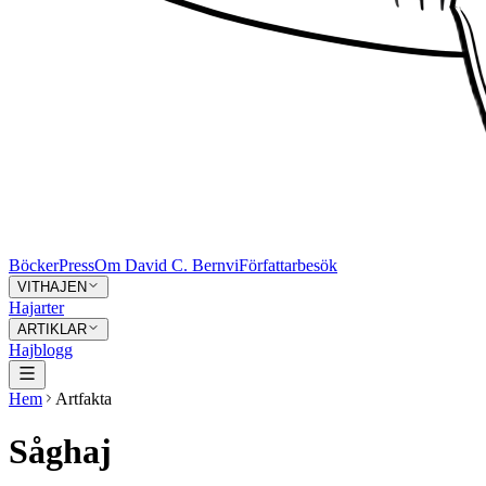
Böcker
Press
Om David C. Bernvi
Författarbesök
VITHAJEN
Hajarter
ARTIKLAR
Hajblogg
Hem
Artfakta
Såghaj