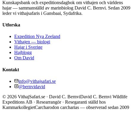
Kunskapsbank och expeditionsdagbok om vithajen och världens
hajar — sammanställd av marinbiolog David C. Bernvi. Sedan 2009
leder vi vithajsafaris i Gansbaai, Sydafrika.
Utforska
Expedition Nya Zeeland
Vithajen — biologi
Hajar i Sverige
Hajblogg
Om David
Kontakt
info@vithajsafari.se
@bernvidavid
©
2026
VithajSafari.se · David C. Bernvi
David C. Bernvi Wildlife
Expeditions AB · Researrangör · Resegaranti ställd hos
Kammarkollegiet
Carcharodon carcharias — observerad sedan 2009