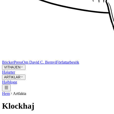
Böcker
Press
Om David C. Bernvi
Författarbesök
VITHAJEN
Hajarter
ARTIKLAR
Hajblogg
Hem
Artfakta
Klockhaj