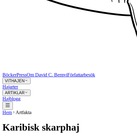
Böcker
Press
Om David C. Bernvi
Författarbesök
VITHAJEN
Hajarter
ARTIKLAR
Hajblogg
Hem
Artfakta
Karibisk skarphaj