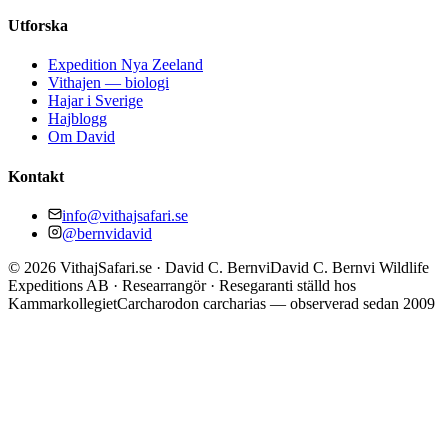
Utforska
Expedition Nya Zeeland
Vithajen — biologi
Hajar i Sverige
Hajblogg
Om David
Kontakt
info@vithajsafari.se
@bernvidavid
©
2026
VithajSafari.se · David C. Bernvi
David C. Bernvi Wildlife
Expeditions AB · Researrangör · Resegaranti ställd hos
Kammarkollegiet
Carcharodon carcharias — observerad sedan 2009