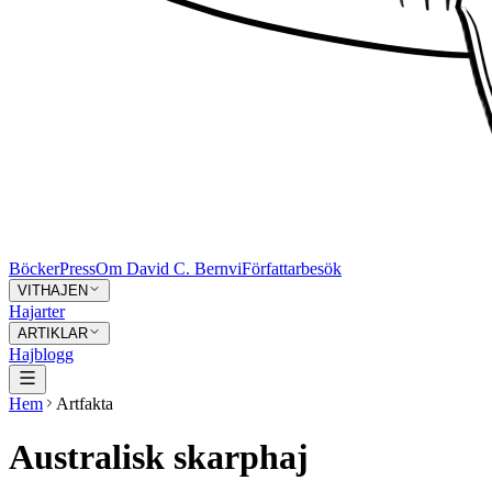
Böcker
Press
Om David C. Bernvi
Författarbesök
VITHAJEN
Hajarter
ARTIKLAR
Hajblogg
Hem
Artfakta
Australisk skarphaj