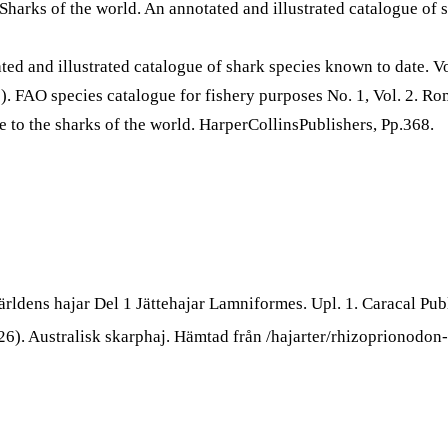
harks of the world. An annotated and illustrated catalogue of 
ted and illustrated catalogue of shark species known to date. 
 FAO species catalogue for fishery purposes No. 1, Vol. 2. Ro
to the sharks of the world. HarperCollinsPublishers, Pp.368.
ärldens hajar Del 1 Jättehajar Lamniformes. Upl. 1. Caracal P
26). Australisk skarphaj. Hämtad från /hajarter/rhizoprionodon