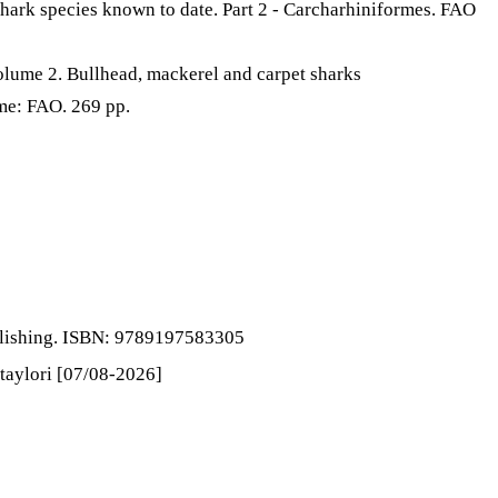
shark species known to date. Part 2 - Carcharhiniformes. FAO
Volume 2. Bullhead, mackerel and carpet sharks
me: FAO. 269 pp.
ublishing. ISBN: 9789197583305
-taylori [07/08-2026]