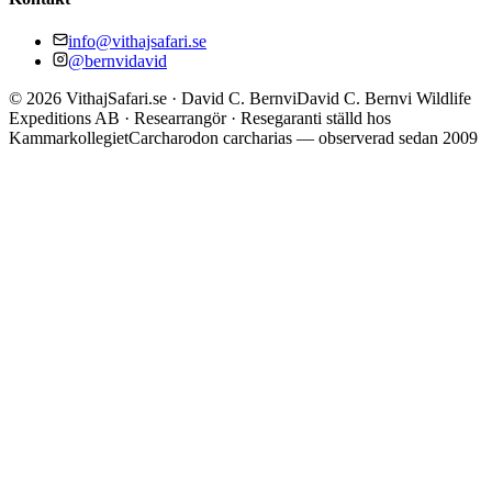
info@vithajsafari.se
@bernvidavid
©
2026
VithajSafari.se · David C. Bernvi
David C. Bernvi Wildlife
Expeditions AB · Researrangör · Resegaranti ställd hos
Kammarkollegiet
Carcharodon carcharias — observerad sedan 2009