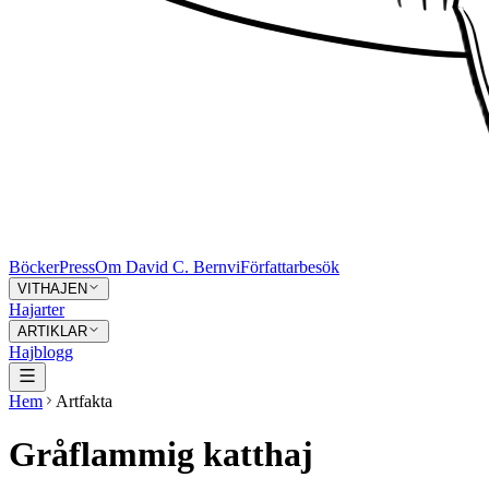
Böcker
Press
Om David C. Bernvi
Författarbesök
VITHAJEN
Hajarter
ARTIKLAR
Hajblogg
Hem
Artfakta
Gråflammig katthaj