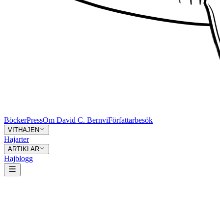
Böcker
Press
Om David C. Bernvi
Författarbesök
VITHAJEN
Hajarter
ARTIKLAR
Hajblogg