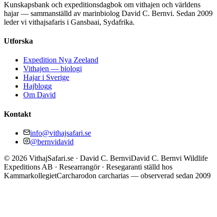
Kunskapsbank och expeditionsdagbok om vithajen och världens
hajar — sammanställd av marinbiolog David C. Bernvi. Sedan 2009
leder vi vithajsafaris i Gansbaai, Sydafrika.
Utforska
Expedition Nya Zeeland
Vithajen — biologi
Hajar i Sverige
Hajblogg
Om David
Kontakt
info@vithajsafari.se
@bernvidavid
©
2026
VithajSafari.se · David C. Bernvi
David C. Bernvi Wildlife
Expeditions AB · Researrangör · Resegaranti ställd hos
Kammarkollegiet
Carcharodon carcharias — observerad sedan 2009