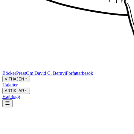
Böcker
Press
Om David C. Bernvi
Författarbesök
VITHAJEN
Hajarter
ARTIKLAR
Hajblogg