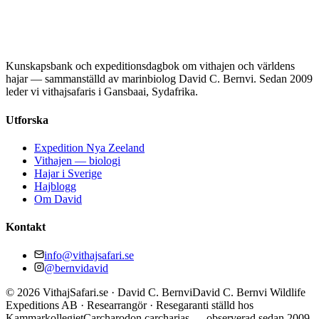
Kunskapsbank och expeditionsdagbok om vithajen och världens
hajar — sammanställd av marinbiolog David C. Bernvi. Sedan 2009
leder vi vithajsafaris i Gansbaai, Sydafrika.
Utforska
Expedition Nya Zeeland
Vithajen — biologi
Hajar i Sverige
Hajblogg
Om David
Kontakt
info@vithajsafari.se
@bernvidavid
©
2026
VithajSafari.se · David C. Bernvi
David C. Bernvi Wildlife
Expeditions AB · Researrangör · Resegaranti ställd hos
Kammarkollegiet
Carcharodon carcharias — observerad sedan 2009