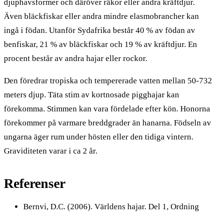
djuphavsformer och däröver räkor eller andra kräftdjur.
Även bläckfiskar eller andra mindre elasmobrancher kan
ingå i födan. Utanför Sydafrika består 40 % av födan av
benfiskar, 21 % av bläckfiskar och 19 % av kräftdjur. En
procent består av andra hajar eller rockor.
Den föredrar tropiska och tempererade vatten mellan 50-732
meters djup. Täta stim av kortnosade pigghajar kan
förekomma. Stimmen kan vara fördelade efter kön. Honorna
förekommer på varmare breddgrader än hanarna. Födseln av
ungarna äger rum under hösten eller den tidiga vintern.
Graviditeten varar i ca 2 år.
Referenser
Bernvi, D.C. (2006). Världens hajar. Del 1, Ordning