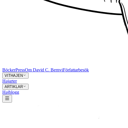
Böcker
Press
Om David C. Bernvi
Författarbesök
VITHAJEN
Hajarter
ARTIKLAR
Hajblogg