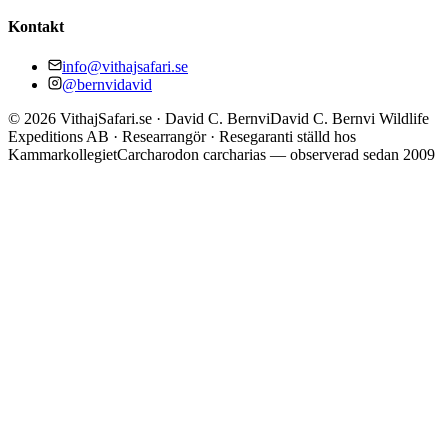
Kontakt
info@vithajsafari.se
@bernvidavid
©
2026
VithajSafari.se · David C. Bernvi
David C. Bernvi Wildlife
Expeditions AB · Researrangör · Resegaranti ställd hos
Kammarkollegiet
Carcharodon carcharias — observerad sedan 2009