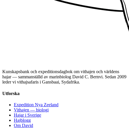
Kunskapsbank och expeditionsdagbok om vithajen och världens
hajar — sammanställd av marinbiolog David C. Bernvi. Sedan 2009
leder vi vithajsafaris i Gansbaai, Sydafrika.
Utforska
Expedition Nya Zeeland
Vithajen — biologi
Hajar i Sverige
Hajblogg
Om David