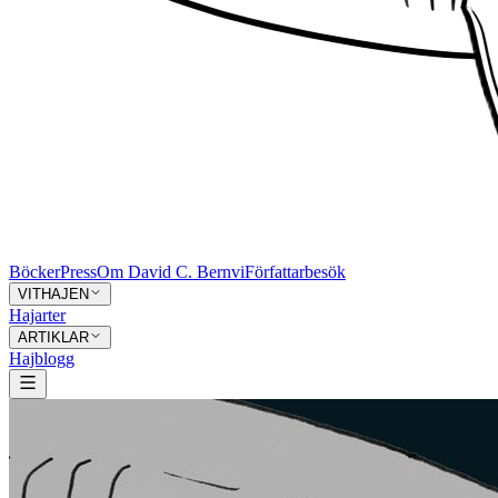
Böcker
Press
Om David C. Bernvi
Författarbesök
VITHAJEN
Hajarter
ARTIKLAR
Hajblogg