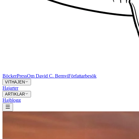
Böcker
Press
Om David C. Bernvi
Författarbesök
VITHAJEN
Hajarter
ARTIKLAR
Hajblogg