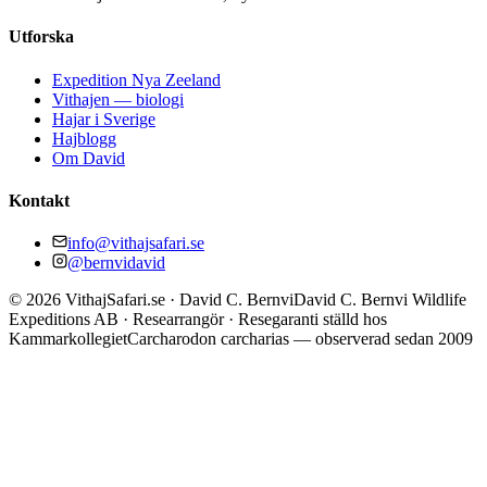
Utforska
Expedition Nya Zeeland
Vithajen — biologi
Hajar i Sverige
Hajblogg
Om David
Kontakt
info@vithajsafari.se
@bernvidavid
©
2026
VithajSafari.se · David C. Bernvi
David C. Bernvi Wildlife
Expeditions AB · Researrangör · Resegaranti ställd hos
Kammarkollegiet
Carcharodon carcharias — observerad sedan 2009