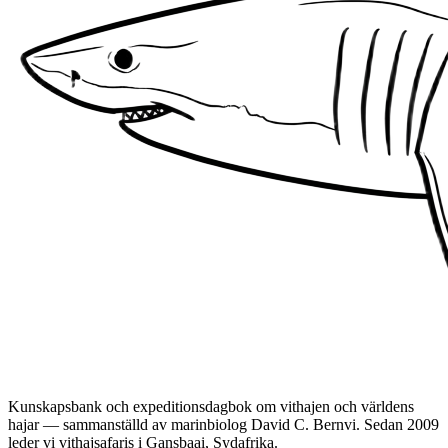
Kunskapsbank och expeditionsdagbok om vithajen och världens
hajar — sammanställd av marinbiolog David C. Bernvi. Sedan 2009
leder vi vithajsafaris i Gansbaai, Sydafrika.