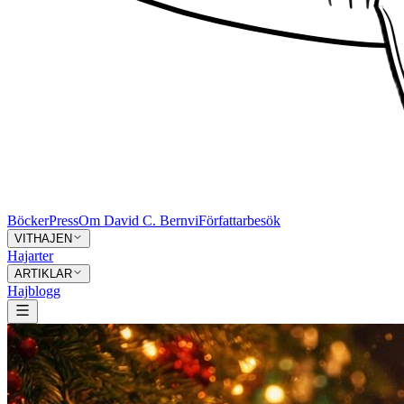
Böcker
Press
Om David C. Bernvi
Författarbesök
VITHAJEN
Hajarter
ARTIKLAR
Hajblogg