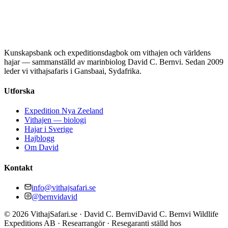
Kunskapsbank och expeditionsdagbok om vithajen och världens
hajar — sammanställd av marinbiolog David C. Bernvi. Sedan 2009
leder vi vithajsafaris i Gansbaai, Sydafrika.
Utforska
Expedition Nya Zeeland
Vithajen — biologi
Hajar i Sverige
Hajblogg
Om David
Kontakt
info@vithajsafari.se
@bernvidavid
©
2026
VithajSafari.se · David C. Bernvi
David C. Bernvi Wildlife
Expeditions AB · Researrangör · Resegaranti ställd hos