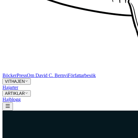
Böcker
Press
Om David C. Bernvi
Författarbesök
VITHAJEN
Hajarter
ARTIKLAR
Hajblogg