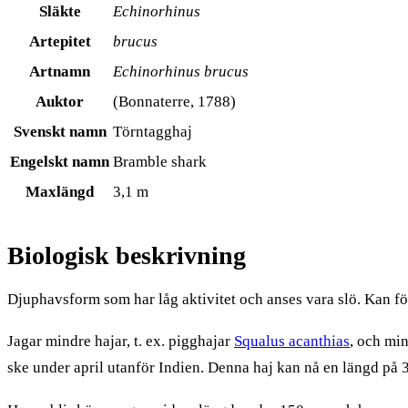
Släkte
Echinorhinus
Artepitet
brucus
Artnamn
Echinorhinus brucus
Auktor
(Bonnaterre, 1788)
Svenskt namn
Törntagghaj
Engelskt namn
Bramble shark
Maxlängd
3,1 m
Biologisk beskrivning
Djuphavsform som har låg aktivitet och anses vara slö. Kan f
Jagar mindre hajar, t. ex. pigghajar
Squalus acanthias
, och mi
ske under april utanför Indien. Denna haj kan nå en längd på 3