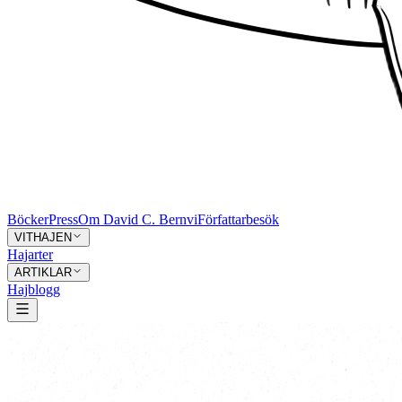
Böcker
Press
Om David C. Bernvi
Författarbesök
VITHAJEN
Hajarter
ARTIKLAR
Hajblogg