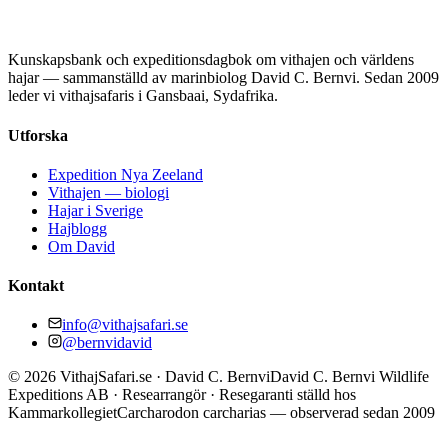
Kunskapsbank och expeditionsdagbok om vithajen och världens
hajar — sammanställd av marinbiolog David C. Bernvi. Sedan 2009
leder vi vithajsafaris i Gansbaai, Sydafrika.
Utforska
Expedition Nya Zeeland
Vithajen — biologi
Hajar i Sverige
Hajblogg
Om David
Kontakt
info@vithajsafari.se
@bernvidavid
©
2026
VithajSafari.se · David C. Bernvi
David C. Bernvi Wildlife
Expeditions AB · Researrangör · Resegaranti ställd hos
Kammarkollegiet
Carcharodon carcharias — observerad sedan 2009