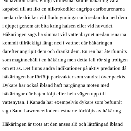
Nunavutområdet. Enligt vittnesmål skulle håkäring vara
kapabel till att likt en nilkrokodiler angripa caribourenarna
medan de dricker vid flodmynningar och sedan dra ned dem
i djupet genom att bita kring halsen eller vid huvudet.
Håkäringen sägs ha simmat vid vattenbrynet medan renarna
kommit tillräckligt långt ned i vattnet där håkäringen
därefter angripit dem och dränkt dem. En ren har återfunnits
som maginnehåll i en håkäring men detta fall rör sig troligen
om ett as. Det finns andra indikationer på aktiv predation då
håkäringen har förföljt parkvakter som vandrat över packis.
Dykare har också ibland haft närgångna möten med
håkäringar där hajen följt efter hela vägen upp till
vattenytan. I Kanada har exempelvis dykare som befunnit
sig i Saint Lawrenceflodens estuarie förföljts av håkäring.
Håkäringen är trots att den anses slö och lättfångad ibland