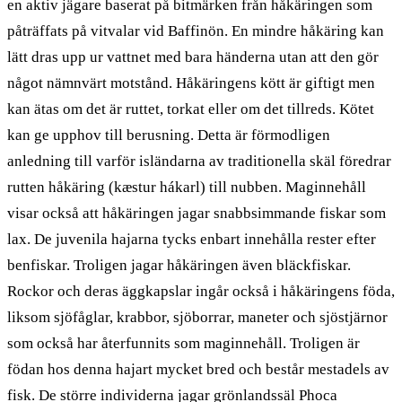
en aktiv jägare baserat på bitmärken från håkäringen som
påträffats på vitvalar vid Baffinön. En mindre håkäring kan
lätt dras upp ur vattnet med bara händerna utan att den gör
något nämnvärt motstånd. Håkäringens kött är giftigt men
kan ätas om det är ruttet, torkat eller om det tillreds. Kötet
kan ge upphov till berusning. Detta är förmodligen
anledning till varför isländarna av traditionella skäl föredrar
rutten håkäring (kæstur hákarl) till nubben. Maginnehåll
visar också att håkäringen jagar snabbsimmande fiskar som
lax. De juvenila hajarna tycks enbart innehålla rester efter
benfiskar. Troligen jagar håkäringen även bläckfiskar.
Rockor och deras äggkapslar ingår också i håkäringens föda,
liksom sjöfåglar, krabbor, sjöborrar, maneter och sjöstjärnor
som också har återfunnits som maginnehåll. Troligen är
födan hos denna hajart mycket bred och består mestadels av
fisk. De större individerna jagar grönlandssäl Phoca