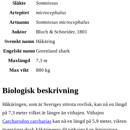
Släkte
Somniosus
Artepitet
microcephalus
Artnamn
Somniosus microcephalus
Auktor
Bloch & Schneider, 1801
Svenskt namn
Håkäring
Engelskt namn
Greenland shark
Maxlängd
7,3 m
Max vikt
880 kg
Biologisk beskrivning
Håkäringen, som är Sveriges största rovfisk, kan nå en längd
på 7,3 meter vilket är längre än vithajen. Vithajen
Carcharodon carcharias
kan nå en längd på 5,9 meter, vikten
överstiger dock håkäringens då vithajen kan åtminstone