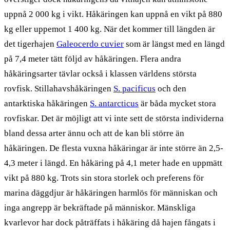
uppnå 2 000 kg i vikt. Håkäringen kan uppnå en vikt på 880
kg eller uppemot 1 400 kg. När det kommer till längden är
det tigerhajen
Galeocerdo cuvier
som är längst med en längd
på 7,4 meter tätt följd av håkäringen. Flera andra
håkäringsarter tävlar också i klassen världens största
rovfisk. Stillahavshåkäringen
S. pacificus
och den
antarktiska håkäringen
S. antarcticus
är båda mycket stora
rovfiskar. Det är möjligt att vi inte sett de största individerna
bland dessa arter ännu och att de kan bli större än
håkäringen. De flesta vuxna håkäringar är inte större än 2,5-
4,3 meter i längd. En håkäring på 4,1 meter hade en uppmätt
vikt på 880 kg. Trots sin stora storlek och preferens för
marina däggdjur är håkäringen harmlös för människan och
inga angrepp är bekräftade på människor. Mänskliga
kvarlevor har dock påträffats i håkäring då hajen fångats i