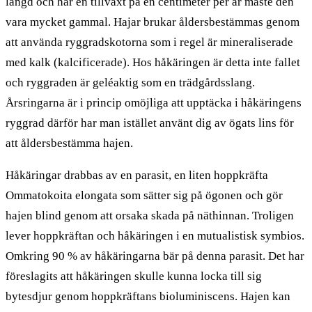
längd och har en tillväxt på en centimeter per år måste den
vara mycket gammal. Hajar brukar åldersbestämmas genom
att använda ryggradskotorna som i regel är mineraliserade
med kalk (kalcificerade). Hos håkäringen är detta inte fallet
och ryggraden är geléaktig som en trädgårdsslang.
Årsringarna är i princip omöjliga att upptäcka i håkäringens
ryggrad därför har man istället använt dig av ögats lins för
att åldersbestämma hajen.
Håkäringar drabbas av en parasit, en liten hoppkräfta
Ommatokoita elongata som sätter sig på ögonen och gör
hajen blind genom att orsaka skada på näthinnan. Troligen
lever hoppkräftan och håkäringen i en mutualistisk symbios.
Omkring 90 % av håkäringarna bär på denna parasit. Det har
föreslagits att håkäringen skulle kunna locka till sig
bytesdjur genom hoppkräftans bioluminiscens. Hajen kan