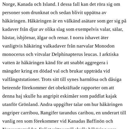
Norge, Kanada och Island. I dessa fall kan det röra sig om
personer som drunknat och sedan blivit uppätna av
håkäringen. Håkäringen är en välkänd asätare som ger sig på
kadaver från djur av olika slag som exempelvis valar, sälar,
hästar, isbjörnar, älgar och renar. I norra ishavet äter
vanligtvis håkäring valkadaver från narvalar Monodon
monocerus och vitvalar Delphinapterus leucas. I arktiska
vatten är håkäringen känd för att snabbt aggregera i
mängder kring en dödad val och brukar uppträda vid
valfångststationer. Trots sitt till synes harmlösa och dåsiga
beteende förekommer det obekräftade rapporter om att
denna haj skulle ha angripit eskimåer som paddlat kajak
utanför Grönland. Andra uppgifter talar om hur håkäringen
angriper carribou, Rangifer tarandus caribou, en underart till
vanlig ren som förekommer vid Kanadas Baffinön och