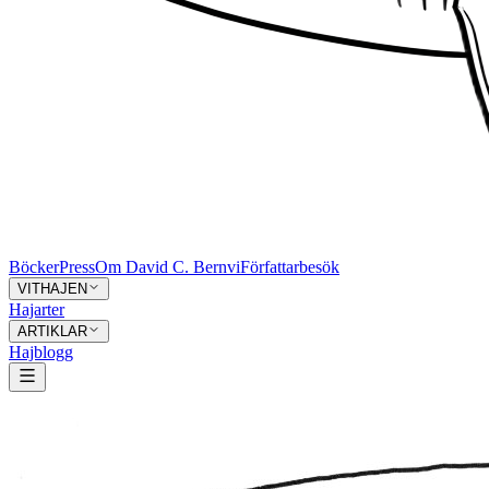
Böcker
Press
Om David C. Bernvi
Författarbesök
VITHAJEN
Hajarter
ARTIKLAR
Hajblogg