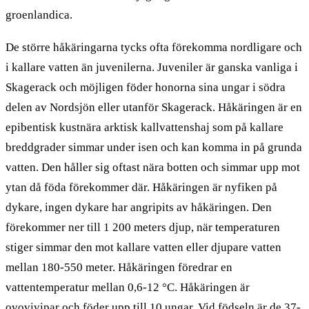
groenlandica.
De större håkäringarna tycks ofta förekomma nordligare och
i kallare vatten än juvenilerna. Juveniler är ganska vanliga i
Skagerack och möjligen föder honorna sina ungar i södra
delen av Nordsjön eller utanför Skagerack. Håkäringen är en
epibentisk kustnära arktisk kallvattenshaj som på kallare
breddgrader simmar under isen och kan komma in på grunda
vatten. Den håller sig oftast nära botten och simmar upp mot
ytan då föda förekommer där. Håkäringen är nyfiken på
dykare, ingen dykare har angripits av håkäringen. Den
förekommer ner till 1 200 meters djup, när temperaturen
stiger simmar den mot kallare vatten eller djupare vatten
mellan 180-550 meter. Håkäringen föredrar en
vattentemperatur mellan 0,6-12 °C. Håkäringen är
ovovivipar och föder upp till 10 ungar. Vid födseln är de 37-