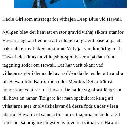
Haole Girl som misstogs för vithajen Deep Blue vid Hawaii.
Nyligen blev det känt att en stor gravid vithaj siktats utanför
Hawaii. Jag kan bedöma att vithajen är gravid baserat på att
bakre delen av buken buktar ut. Vithajar vandrar årligen till
Hawaii, det finns en vithajshot-spot baserat på data från
taggning söder om Hawaii. Det har varit okänt vad
vithajarna gör i denna del av världen då de tender att vandra
till Hawaii från Kalifornien eller Mexiko. Det är främst
honor som vandrar till Hawaii. De håller sig oftast längre ut
till havs än hanar. Tidigare har man spekulerat kring att
vithajarna äter knölvalskalavar då dessa föds under våren
utanför Hawaii vid samma tid som vithajarna anländer. Det
finns också tidigare fångster av juvenila vithaj vid Hawaii.