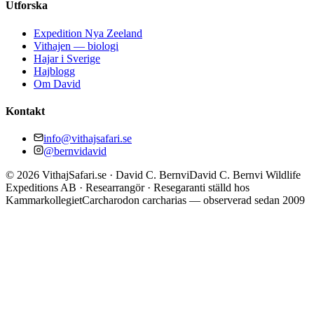
Utforska
Expedition Nya Zeeland
Vithajen — biologi
Hajar i Sverige
Hajblogg
Om David
Kontakt
info@vithajsafari.se
@bernvidavid
©
2026
VithajSafari.se · David C. Bernvi
David C. Bernvi Wildlife
Expeditions AB · Researrangör · Resegaranti ställd hos
Kammarkollegiet
Carcharodon carcharias — observerad sedan 2009