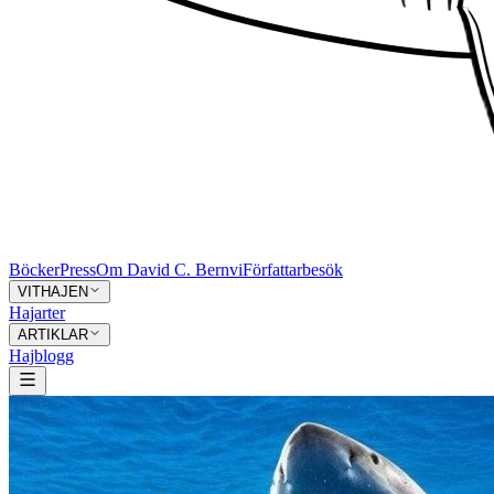
Böcker
Press
Om David C. Bernvi
Författarbesök
VITHAJEN
Hajarter
ARTIKLAR
Hajblogg