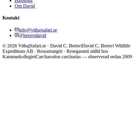
Hajblogg
Om David
Kontakt
info@vithajsafari.se
@bernvidavid
©
2026
VithajSafari.se · David C. Bernvi
David C. Bernvi Wildlife
Expeditions AB · Researrangör · Resegaranti ställd hos
Kammarkollegiet
Carcharodon carcharias — observerad sedan 2009