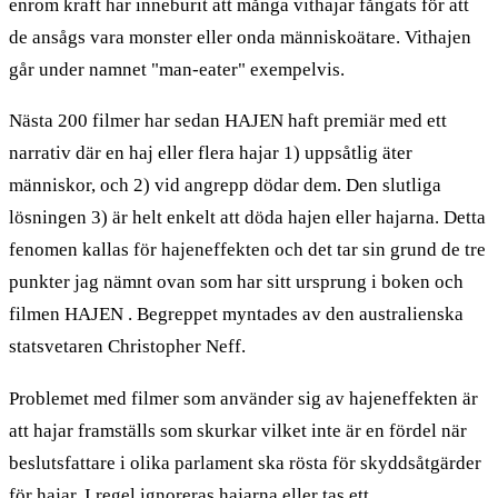
enrom kraft har inneburit att många vithajar fångats för att
de ansågs vara monster eller onda människoätare. Vithajen
går under namnet "man-eater" exempelvis.
Nästa 200 filmer har sedan HAJEN haft premiär med ett
narrativ där en haj eller flera hajar 1) uppsåtlig äter
människor, och 2) vid angrepp dödar dem. Den slutliga
lösningen 3) är helt enkelt att döda hajen eller hajarna. Detta
fenomen kallas för hajeneffekten och det tar sin grund de tre
punkter jag nämnt ovan som har sitt ursprung i boken och
filmen HAJEN . Begreppet myntades av den australienska
statsvetaren Christopher Neff.
Problemet med filmer som använder sig av hajeneffekten är
att hajar framställs som skurkar vilket inte är en fördel när
beslutsfattare i olika parlament ska rösta för skyddsåtgärder
för hajar. I regel ignoreras hajarna eller tas ett