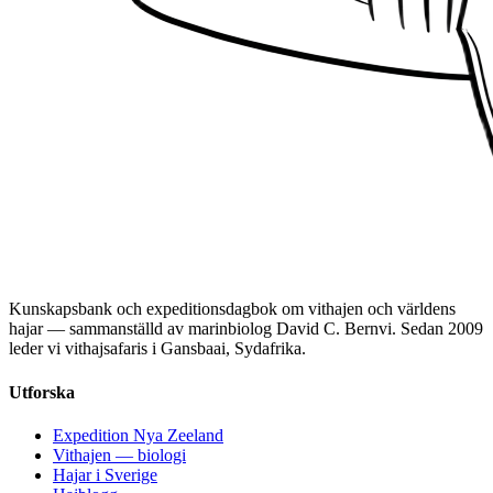
Kunskapsbank och expeditionsdagbok om vithajen och världens
hajar — sammanställd av marinbiolog David C. Bernvi. Sedan 2009
leder vi vithajsafaris i Gansbaai, Sydafrika.
Utforska
Expedition Nya Zeeland
Vithajen — biologi
Hajar i Sverige