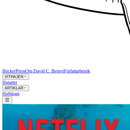
Böcker
Press
Om David C. Bernvi
Författarbesök
VITHAJEN
Hajarter
ARTIKLAR
Hajblogg