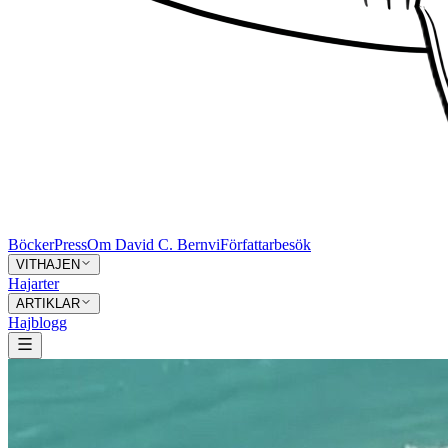
Böcker
Press
Om David C. Bernvi
Författarbesök
VITHAJEN
Hajarter
ARTIKLAR
Hajblogg